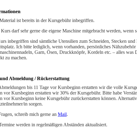
rmationen
aterial ist bereits in der Kursgebühr inbegriffen.
Kurs darf sehr gerne die eigene Maschine mitgebracht werden, wenn sc
urs inbegriffen sind sämtliche Utensilien zum Schneiden, Stecken und 
itsplatz. Ich bitte lediglich, wenn vorhanden, persönliches Nähzubehö
aschinennadeln, Garn, Ösen, Druckknöpfe, Kordeln etc. – alles was D
ekt zu machen.
und Abmeldung / Rückerstattung
Abmeldungen bis 11 Tage vor Kursbeginn erstatten wir die volle Kursg
n vor Kursbeginn erstatten wir 30% der Kursgebühr. Bitte habe Verstän
n vor Kursbeginn keine Kursgebühr zurückerstatten können. Alternativ 
tzteilnehmer/in sorgen.
Fragen, schreib mich gerne an
Mail
.
Termine werden in regelmäßigen Abständen aktualisiert.