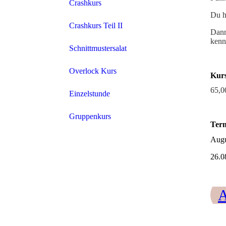
Crashkurs
Du h
Crashkurs Teil II
Dann
kenn
Schnittmustersalat
Overlock Kurs
Kur
65,0
Einzelstunde
Gruppenkurs
Ter
Augu
26.08
A