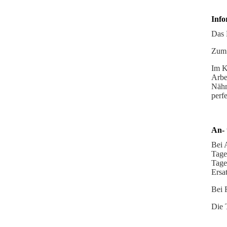
Info
Das M
Zum 
Im K
Arbe
Nähm
perf
An- 
Bei 
Tage
Tage
Ersa
Bei 
Die 